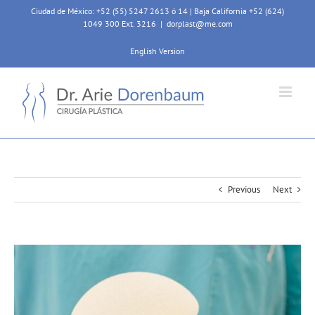
Skip
Ciudad de México: +52 (55) 5247 2613 ó 14 | Baja California +52 (624)
to
1049 300 Ext. 3216
|
dorplast@me.com
content
English Version
Previous
Next
View
Larger
Image