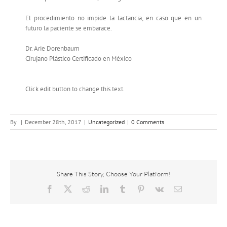
El procedimiento no impide la lactancia, en caso que en un
futuro la paciente se embarace.
Dr. Arie Dorenbaum
Cirujano Plástico Certificado en México
Click edit button to change this text.
By
|
December 28th, 2017
|
Uncategorized
|
0 Comments
Share This Story, Choose Your Platform!
Facebook
X
Reddit
LinkedIn
Tumblr
Pinterest
Vk
Email