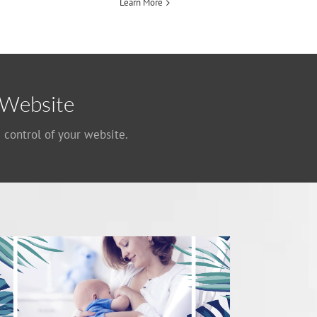
Learn More
 Website
 control of your website.