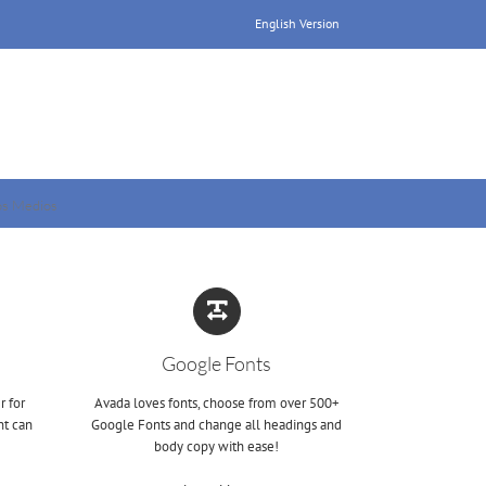
English Version
os Medios
Google Fonts
r for
Avada loves fonts, choose from over 500+
nt can
Google Fonts and change all headings and
body copy with ease!