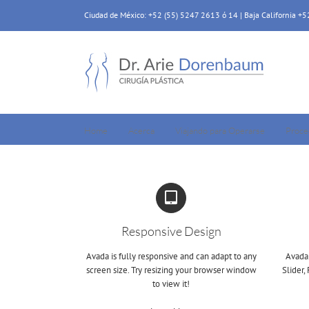
Skip
Ciudad de México: +52 (55) 5247 2613 ó 14 | Baja California +
to
content
Home
Acerca
Viajando para Operarse
Proce
Responsive Design
Avada is fully responsive and can adapt to any
Avada 
screen size. Try resizing your browser window
Slider,
to view it!