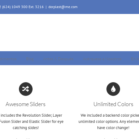
52 (624) 1049 300 Ext. 3216
|
dorplast@me.com
dimientos
Blog
Antes & Después
Acérquese a Nosotros
En l
Awesome Sliders
Unlimited Colors
includes the Revolution Slider, Layer
We included a backend color picke
 Fusion Slider and Elastic Slider for eye
unlimited color options. Any eleme
catching slides!
have color change!