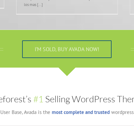
los mas [...]
I’M SOLD, BUY AVADA NOW!
forest’s
#1
Selling WordPress Them
User Base, Avada is the
most complete and trusted
wordpress 