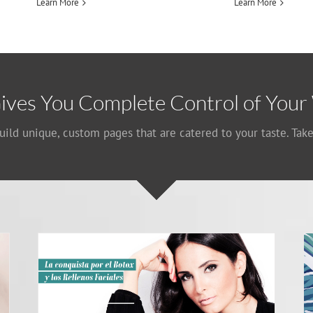
Learn More
Learn More
ives You Complete Control of Your
uild unique, custom pages that are catered to your taste. Take
SÍ Podrás Amamantar a Tu Bebé Después de una
Cirugía de Aumento Mamario con Implantes