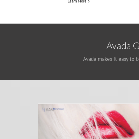
Learn More
Avada G
Avada makes it easy to b
LA CONQUISTA POR El BOTOX Y LOS
Hialurónico VS
RELLENOS FACIALES
 mejor opción?