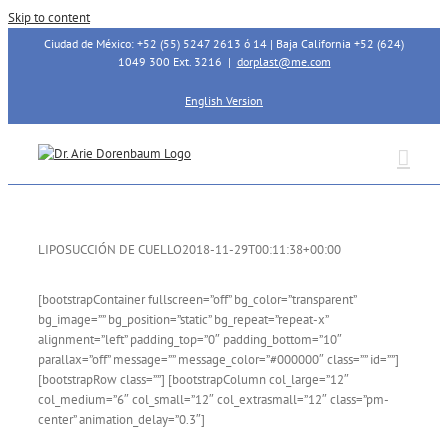
Skip to content
Ciudad de México: +52 (55) 5247 2613 ó 14 | Baja California +52 (624)
1049 300 Ext. 3216
|
dorplast@me.com
English Version
LIPOSUCCIÓN DE CUELLO
2018-11-29T00:11:38+00:00
[bootstrapContainer fullscreen=”off” bg_color=”transparent”
bg_image=”” bg_position=”static” bg_repeat=”repeat-x”
alignment=”left” padding_top=”0″ padding_bottom=”10″
parallax=”off” message=”” message_color=”#000000″ class=”” id=””]
[bootstrapRow class=””] [bootstrapColumn col_large=”12″
col_medium=”6″ col_small=”12″ col_extrasmall=”12″ class=”pm-
center” animation_delay=”0.3″]