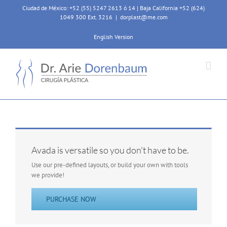
Skip
Ciudad de México: +52 (55) 5247 2613 ó 14 | Baja California +52 (624)
to
1049 300 Ext. 3216
|
dorplast@me.com
content
English Version
Avada is versatile so you don't have to be.
Use our pre-defined layouts, or build your own with tools
we provide!
PURCHASE NOW