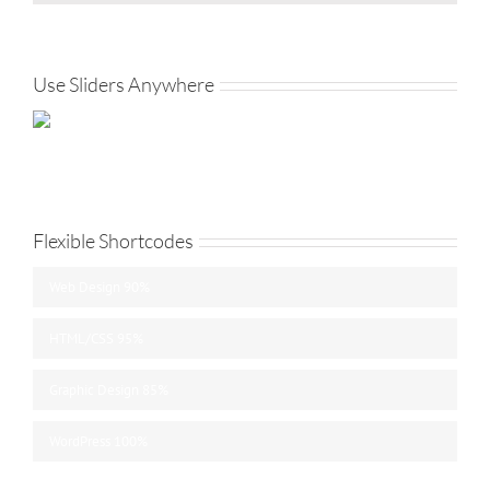
Use Sliders Anywhere
Flexible Shortcodes
Web Design
90%
HTML/CSS
95%
Graphic Design
85%
WordPress
100%