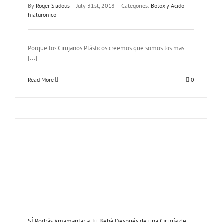
By
Roger Siadous
|
July 31st, 2018
|
Categories:
Botox y Acido
hialuronico
Porque los Cirujanos Plásticos creemos que somos los mas
[...]
Read More
0
SÍ Podrás Amamantar a Tu Bebé Después de una Cirugía de