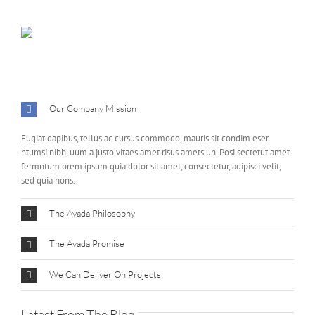
Our Company Mission
Fugiat dapibus, tellus ac cursus commodo, mauris sit condim eser
ntumsi nibh, uum a justo vitaes amet risus amets un. Posi sectetut amet
fermntum orem ipsum quia dolor sit amet, consectetur, adipisci velit,
sed quia nons.
The Avada Philosophy
The Avada Promise
We Can Deliver On Projects
Latest From The Blog