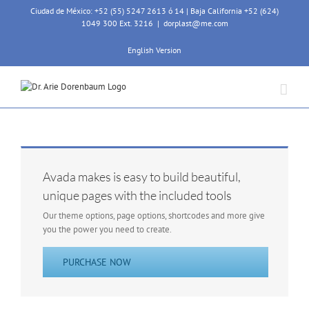
Skip
Ciudad de México: +52 (55) 5247 2613 ó 14 | Baja California +52 (624)
to
1049 300 Ext. 3216
|
dorplast@me.com
content
English Version
Avada makes is easy to build beautiful,
unique pages with the included tools
Our theme options, page options, shortcodes and more give
you the power you need to create.
PURCHASE NOW