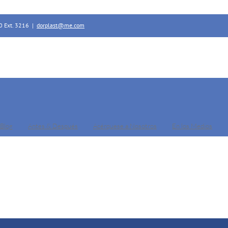
0 Ext. 3216
|
dorplast@me.com
Blog
Antes & Después
Acérquese a Nosotros
En los Medios